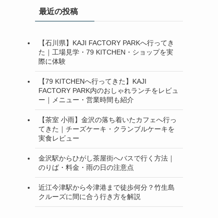
最近の投稿
【石川県】KAJI FACTORY PARKへ行ってき
た｜工場見学・79 KITCHEN・ショップを実
際に体験
【79 KITCHENへ行ってきた】KAJI
FACTORY PARK内のおしゃれランチをレビュ
ー｜メニュー・営業時間も紹介
【茶室 小雨】金沢の落ち着いたカフェへ行っ
てきた｜チーズケーキ・クランブルケーキを
実食レビュー
金沢駅からひがし茶屋街へバスで行く方法｜
のりば・料金・雨の日の注意点
近江今津駅から今津港まで徒歩何分？竹生島
クルーズに間に合う行き方を解説