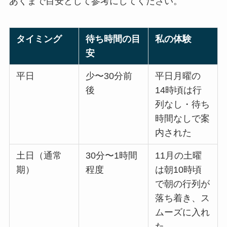
あくまで目安として参考にしてください。
タイミング
待ち時間の目
私の体験
安
平日
少〜30分前
平日月曜の
後
14時頃は行
列なし・待ち
時間なしで案
内された
土日（通常
30分〜1時間
11月の土曜
期）
程度
は朝10時頃
で朝の行列が
落ち着き、ス
ムーズに入れ
た